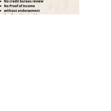
No credit bureau review
No Proof of Income
without endorsement
Comfortable monthly payments
Up to 3 years without interest
Financing up to 240 months
Lock the location of the terrain that you like the
most with just
$5,000
pesos.
Cotiza tu Terreno aquí
invest in
PRESALE
and obtain preferential prices,
payment facilities, greater capital gains, better
location of your land and better yields.