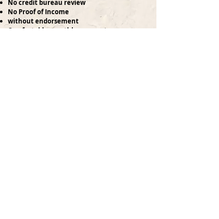
No credit bureau review
No Proof of Income
without endorsement
Comfortable monthly payments
Up to 3 years without interest
Financing up to 240 months
Lock the location of the terrain that you like the
most with just
$5,000
pesos.
Cotiza tu Terreno aquí
invest in
PRESALE
and obtain preferential prices,
payment facilities, greater capital gains, better
location of your land and better yields.