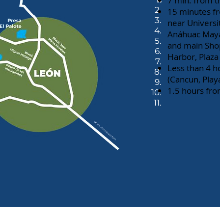
7 min. from t
2.
15 minutes fr
3.
near Universi
4.
Anáhuac May
5.
and main Shop
6.
Harbor, Plaza 
7.
Less than 4 h
8.
(Cancun, Play
9.
1.5 hours fro
10.
11.