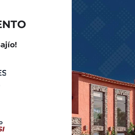
ENTO
ajío!