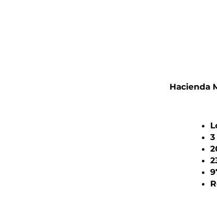
Hacienda 
L
3
2
2
9
R