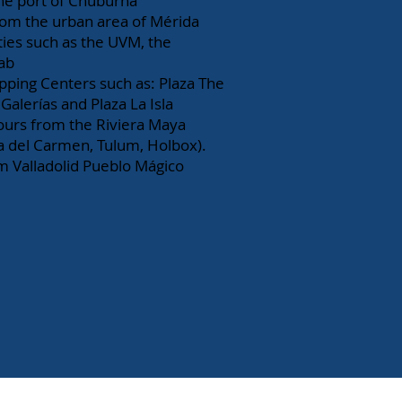
he port of Chuburná
om the urban area of Mérida
ties such as the UVM, the
ab
ping Centers such as: Plaza The
Galerías and Plaza La Isla
ours from the Riviera Maya
a del Carmen, Tulum, Holbox).
m Valladolid Pueblo Mágico