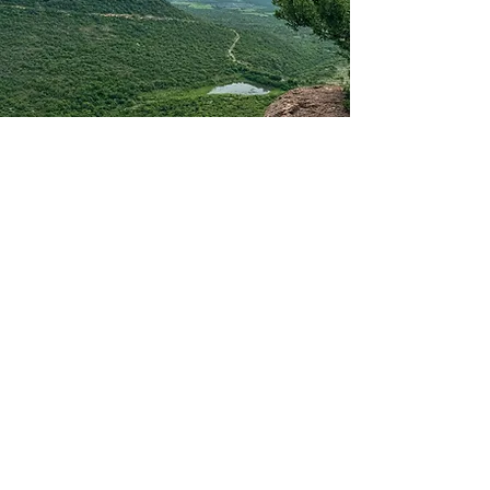
PUERTO
MADERAS
Lago Artificial: Disfruta de un entorno
sereno y actividades acuáticas.
Muelle y Embarcadero: Ideal para
actividades náuticas no motorizadas
(kayak, paddleboard).
Áreas de Descanso: Espacios
perfectos para leer, conversar o
simplemente disfrutar del ambiente.
Ambiente Familiar: Un lugar seguro y
divertido para todas las edades.