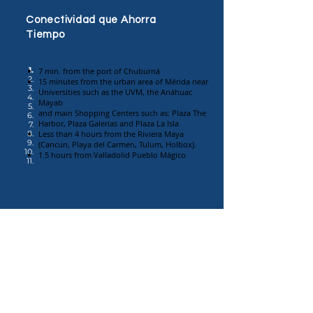
Conectividad que Ahorra
Tiempo
1.
7 min. from the port of Chuburná
2.
15 minutes from the urban area of Mérida near
3.
Universities such as the UVM, the Anáhuac
4.
Mayab
5.
and main Shopping Centers such as: Plaza The
6.
Harbor, Plaza Galerías and Plaza La Isla
7.
8.
Less than 4 hours from the Riviera Maya
9.
(Cancun, Playa del Carmen, Tulum, Holbox).
10.
1.5 hours from Valladolid Pueblo Mágico
11.