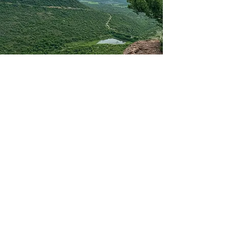
PUERTO
MADERAS
Lago Artificial: Disfruta de un entorno
sereno y actividades acuáticas.
Muelle y Embarcadero: Ideal para
actividades náuticas no motorizadas
(kayak, paddleboard).
Áreas de Descanso: Espacios
perfectos para leer, conversar o
simplemente disfrutar del ambiente.
Ambiente Familiar: Un lugar seguro y
divertido para todas las edades.