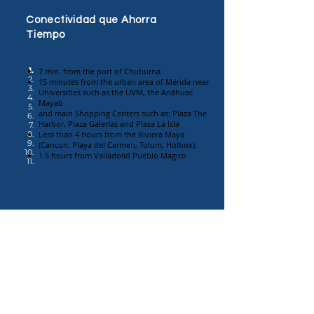
Conectividad que Ahorra
Tiempo
1.
7 min. from the port of Chuburná
2.
15 minutes from the urban area of Mérida near
3.
Universities such as the UVM, the Anáhuac
4.
Mayab
5.
and main Shopping Centers such as: Plaza The
6.
Harbor, Plaza Galerías and Plaza La Isla
7.
8.
Less than 4 hours from the Riviera Maya
9.
(Cancun, Playa del Carmen, Tulum, Holbox).
10.
1.5 hours from Valladolid Pueblo Mágico
11.