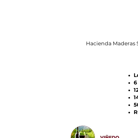
Hacienda Maderas 
L
6
1
1
5
R