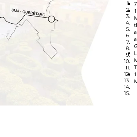
1.
7
2.
1
3.
M
4.
t
5.
a
6.
a
7.
G
8.
L
9.
M
10.
T
11.
1
12.
13.
M
14.
15.