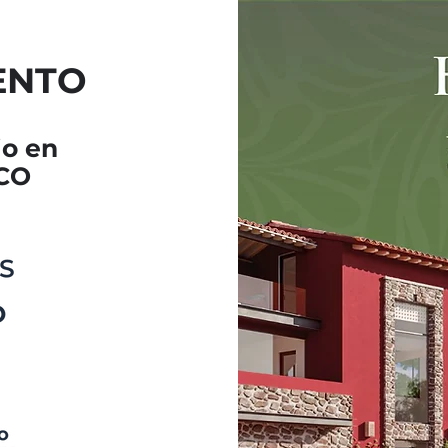
ENTO
io en
ICO