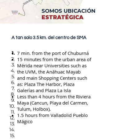
SOMOS UBICACIÓN
ESTRATÉGICA
A tan solo 3.5 km. del centro de SMA
1.
7 min. from the port of Chuburná
2.
15 minutes from the urban area of
3.
Mérida near Universities such as
4.
the UVM, the Anáhuac Mayab
5.
and main Shopping Centers such
6.
as: Plaza The Harbor, Plaza
7.
Galerías and Plaza La Isla
8.
Less than 4 hours from the Riviera
9.
Maya (Cancun, Playa del Carmen,
10.
Tulum, Holbox).
11.
1.5 hours from Valladolid Pueblo
12.
Mágico
13.
14.
15.