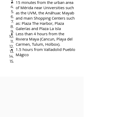
3.
15 minutes from the urban area
4.
of Mérida near Universities such
5.
as the UVM, the Anáhuac Mayab
6.
and main Shopping Centers such
7.
as: Plaza The Harbor, Plaza
8.
Galerías and Plaza La Isla
9.
Less than 4 hours from the
10.
Riviera Maya (Cancun, Playa del
11.
Carmen, Tulum, Holbox).
12.
1.5 hours from Valladolid Pueblo
13.
Mágico
14.
15.