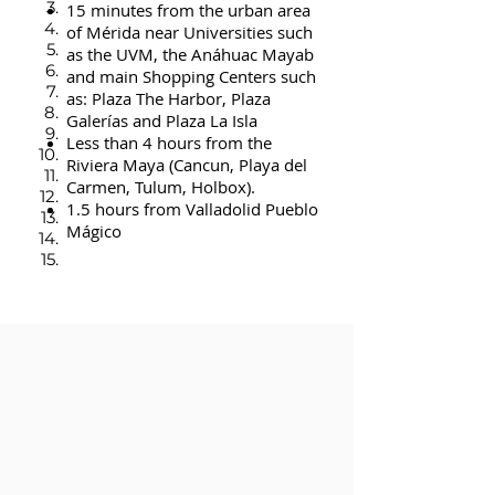
3.
15 minutes from the urban area
4.
of Mérida near Universities such
5.
as the UVM, the Anáhuac Mayab
6.
and main Shopping Centers such
7.
as: Plaza The Harbor, Plaza
8.
Galerías and Plaza La Isla
9.
Less than 4 hours from the
10.
Riviera Maya (Cancun, Playa del
11.
Carmen, Tulum, Holbox).
12.
1.5 hours from Valladolid Pueblo
13.
Mágico
14.
15.