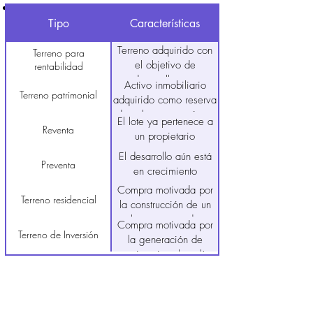
Venta basada en visión futura y master
plan.
Tipo
Características
Conceptos clave:
Terreno adquirido con
Terreno para
el objetivo de
rentabilidad
desarrollar una
Activo inmobiliario
propiedad destinada a
Terreno patrimonial
adquirido como reserva
rentas vacacionales o
de valor y mecanismo
El lote ya pertenece a
de largo plazo.
de protección
Reventa
un propietario
financiera para el largo
El desarrollo aún está
plazo.
Preventa
en crecimiento
Compra motivada por
Terreno residencial
la construcción de un
hogar, segunda
Compra motivada por
residencia o proyecto
Terreno de Inversión
la generación de
de vida dentro de una
patrimonio, plusvalía
comunidad planificada.
futura o rentabilidad
mediante la
apreciación del activo.