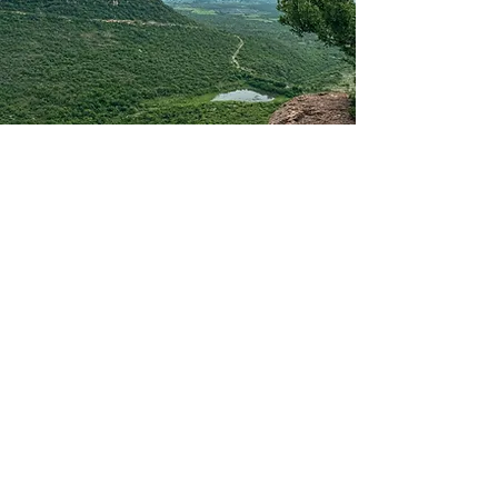
PUERTO
MADERAS
Lago Artificial: Disfruta de un entorno
sereno y actividades acuáticas.
Muelle y Embarcadero: Ideal para
actividades náuticas no motorizadas
(kayak, paddleboard).
Áreas de Descanso: Espacios
perfectos para leer, conversar o
simplemente disfrutar del ambiente.
Ambiente Familiar: Un lugar seguro y
divertido para todas las edades.