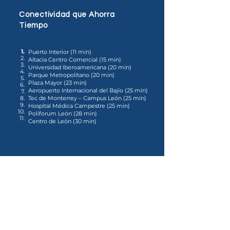
Conectividad que Ahorra
Tiempo
1.
Puerto Interior (11 min)
2.
Altacia Centro Comercial (15 min)
3.
Universidad Iberoamericana (20 min)
4.
Parque Metropolitano (20 min)
5.
Plaza Mayor (23 min)
6.
Aeropuerto Internacional del Bajío (25 min)
7.
8.
Tec de Monterrey – Campus León (25 min)
9.
Hospital Médica Campestre (25 min)
10.
Poliforum León (28 min)
11.
Centro de León (30 min)