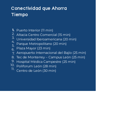
Conectividad que Ahorra
Tiempo
1.
Puerto Interior (11 min)
2.
Altacia Centro Comercial (15 min)
3.
Universidad Iberoamericana (20 min)
4.
Parque Metropolitano (20 min)
5.
Plaza Mayor (23 min)
6.
Aeropuerto Internacional del Bajío (25 min)
7.
8.
Tec de Monterrey – Campus León (25 min)
9.
Hospital Médica Campestre (25 min)
10.
Poliforum León (28 min)
11.
Centro de León (30 min)