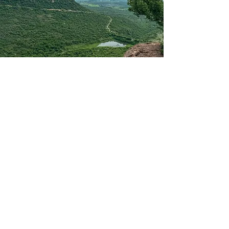
PUERTO
MADERAS
Lago Artificial: Disfruta de un entorno
sereno y actividades acuáticas.
Muelle y Embarcadero: Ideal para
actividades náuticas no motorizadas
(kayak, paddleboard).
Áreas de Descanso: Espacios
perfectos para leer, conversar o
simplemente disfrutar del ambiente.
Ambiente Familiar: Un lugar seguro y
divertido para todas las edades.