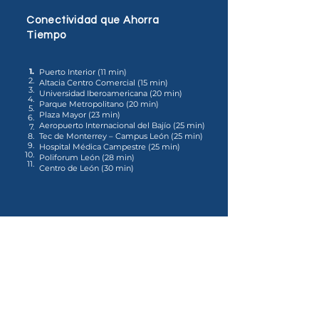
Conectividad que Ahorra
Tiempo
1.
Puerto Interior (11 min)
2.
Altacia Centro Comercial (15 min)
3.
Universidad Iberoamericana (20 min)
4.
Parque Metropolitano (20 min)
5.
Plaza Mayor (23 min)
6.
Aeropuerto Internacional del Bajío (25 min)
7.
8.
Tec de Monterrey – Campus León (25 min)
9.
Hospital Médica Campestre (25 min)
10.
Poliforum León (28 min)
11.
Centro de León (30 min)