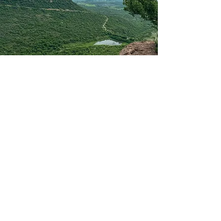
PUERTO
MADERAS
Lago Artificial: Disfruta de un entorno
sereno y actividades acuáticas.
Muelle y Embarcadero: Ideal para
actividades náuticas no motorizadas
(kayak, paddleboard).
Áreas de Descanso: Espacios
perfectos para leer, conversar o
simplemente disfrutar del ambiente.
Ambiente Familiar: Un lugar seguro y
divertido para todas las edades.