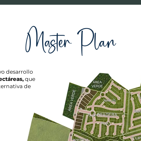
Master Plan
vo desarrollo
ectáreas,
que
ternativa de