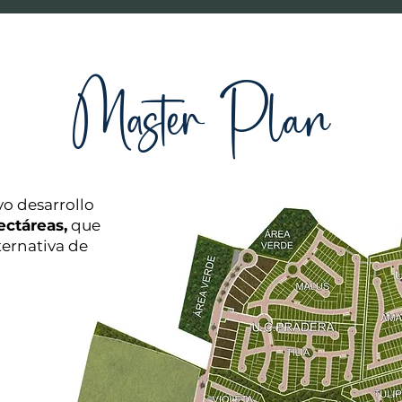
Master Plan
vo desarrollo
ectáreas,
que
ternativa de