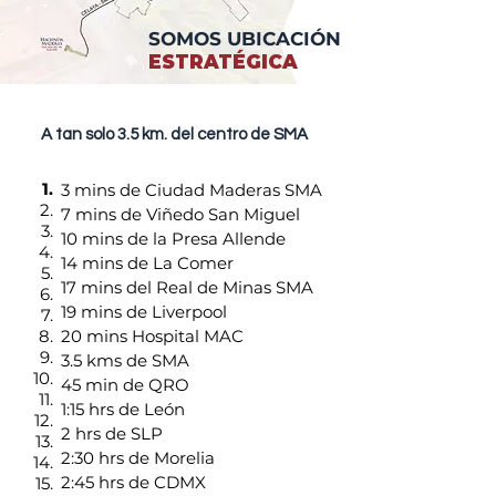
SOMOS UBICACIÓN
ESTRATÉGICA
A tan solo 3.5 km. del centro de SMA
1.
3 mins de Ciudad Maderas SMA
2.
7 mins de Viñedo San Miguel
3.
10 mins de la Presa Allende
4.
14 mins de La Comer
5.
17 mins del Real de Minas SMA
6.
19 mins de Liverpool
7.
8.
20 mins Hospital MAC
9.
3.5 kms de SMA
10.
45 min de QRO
11.
1:15 hrs de León
12.
2 hrs de SLP
13.
2:30 hrs de Morelia
14.
2:45 hrs de CDMX
15.