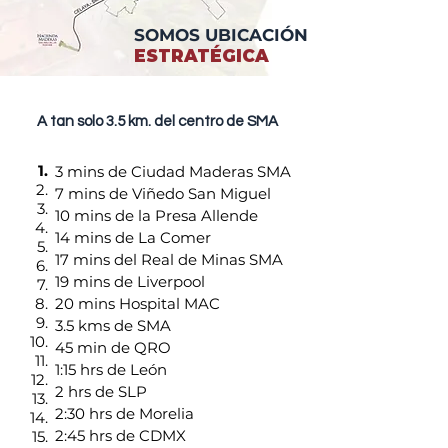
SOMOS UBICACIÓN
ESTRATÉGICA
A tan solo 3.5 km. del centro de SMA
1.
3 mins de Ciudad Maderas SMA
2.
7 mins de Viñedo San Miguel
3.
10 mins de la Presa Allende
4.
14 mins de La Comer
5.
17 mins del Real de Minas SMA
6.
19 mins de Liverpool
7.
8.
20 mins Hospital MAC
9.
3.5 kms de SMA
10.
45 min de QRO
11.
1:15 hrs de León
12.
2 hrs de SLP
13.
2:30 hrs de Morelia
14.
2:45 hrs de CDMX
15.