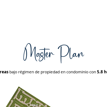
Master Plan
áreas
bajo r
égimen de propiedad en condominio con
5.8 