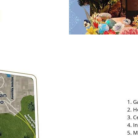
Ga
H
Ce
In
M