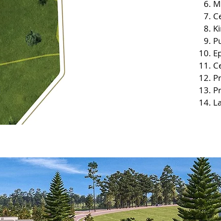
M
C
K
Pu
Ep
C
P
Pr
La