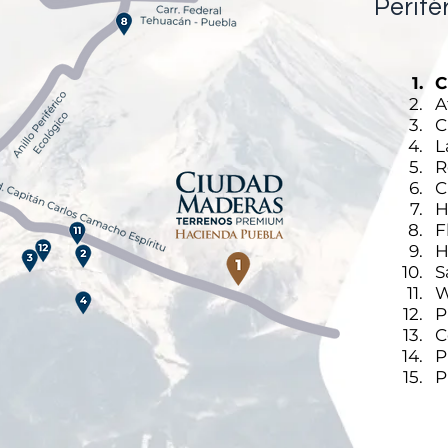
Perifé
1.
C
2.
A
3.
C
4.
L
5.
R
6.
C
7.
H
8.
F
9.
H
10.
S
11.
W
12.
P
13.
C
14.
P
15.
P