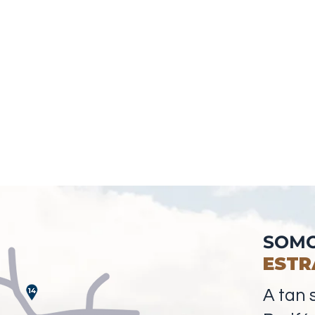
SOMO
ESTR
A tan 