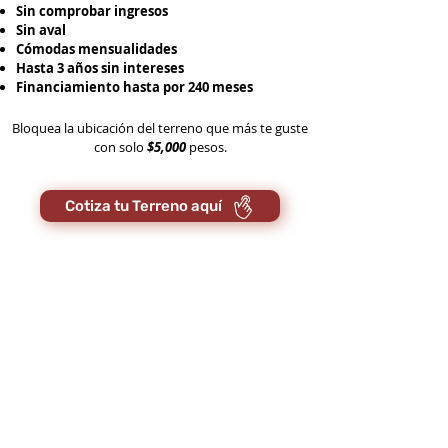
Sin comprobar ingresos
Sin aval
Cómodas mensualidades
Hasta 3 años sin intereses
Financiamiento hasta por 240 meses
Bloquea la ubicación del terreno que más te guste
con solo
$5,000
pesos.
Cotiza tu Terreno aquí
EXPERIENCIA 360
Da clic y conoce todas las amenidades que podrás
disfrutar en la compra de tu Terreno Residencial