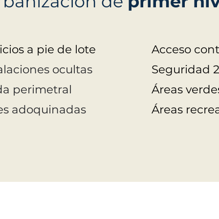
rbanización de
primer niv
icios a pie de lote
Acceso cont
alaciones ocultas
Seguridad 
a perimetral
Áreas verde
les adoquinadas
Áreas recrea