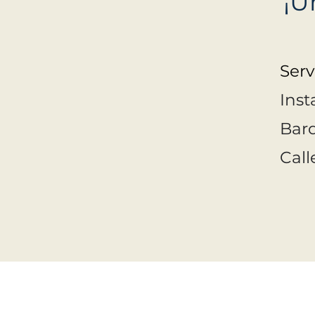
¡U
Serv
Inst
Bard
Cal