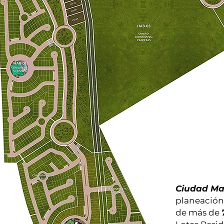
Ciudad Ma
planeación 
de más de