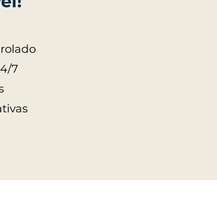
el!
rolado
24/7
s
tivas