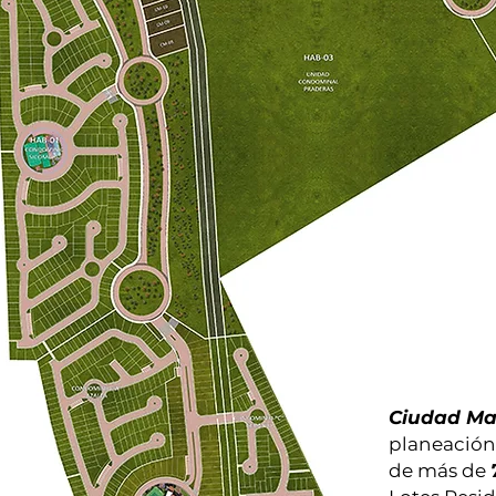
Ciudad Ma
planeación 
de más de