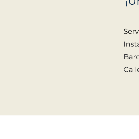
¡U
Serv
Inst
Bard
Cal