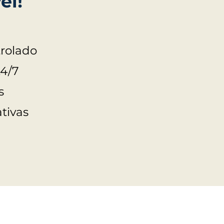
el!
rolado
24/7
s
tivas