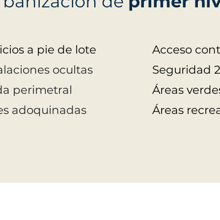
rbanización de
primer niv
icios a pie de lote
Acceso cont
alaciones ocultas
Seguridad 
a perimetral
Áreas verde
les adoquinadas
Áreas recrea