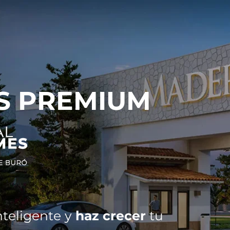
S PREMIUM
nteligente y
haz crecer
tu