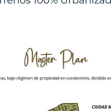
Master Plan
as, bajo r
égimen de propiedad en condominio,
dividido 
CIUDAD 