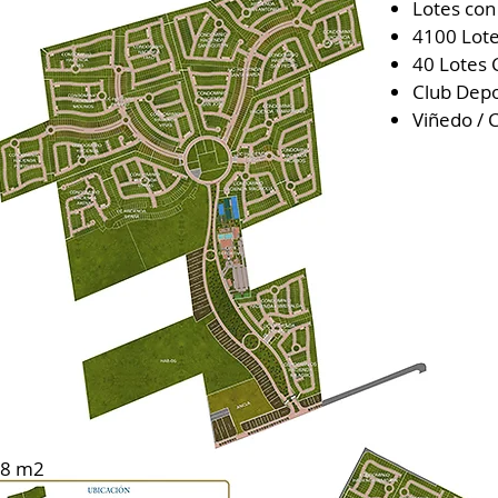
Lotes con
4100 Lote
40 Lotes 
Club Depo
Viñedo / 
28 m2