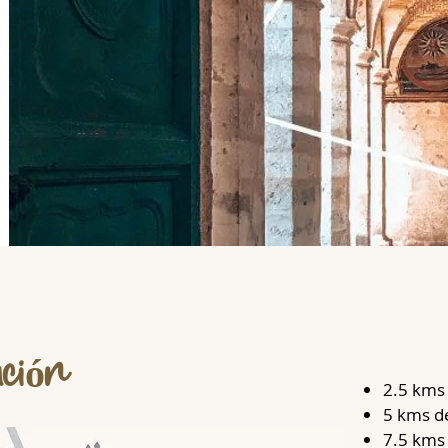
ción
2.5 kms
5 kms d
7.5 kms