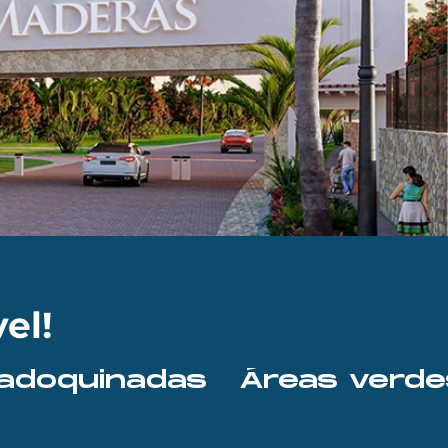
el!
les adoquinadas   Áreas ver