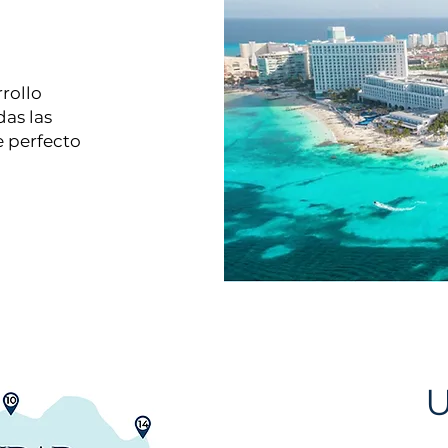
rollo
das las
 perfecto
U